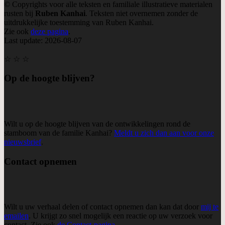
© Copyrights voor alle teksten en familiale illustratieve materialen
rusten bij
Ruben Kanhai
. Teksten niet overnemen zonder de
uitdrukkelijke toestemming van Ruben Kanhai.
Zie ook
deze pagina
.
Last update: 2026-08-07
☆ ☆ ☆
Op de hoogte blijven?
Wilt u op de hoogte blijven van de ontwikkelingen rond de
stamboom van de familie Kanhai?
Meldt u zich dan aan voor onze
nieuwsbrief
.
Contact opnemen
Wilt u uw verhaal delen of contact opnemen dan kan dat door
mij te
emailen
. U krijgt zo snel mogelijk een reactie op uw verzoek voor
contact. Zie ook
de Contact-pagina
.