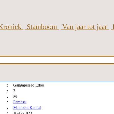
Kroniek
Stamboom
Van jaar tot jaar
:
Gangapersad Edoo
:
3
:
M
:
Pardessi
:
Mathoeni Kanhai
:
16-12-1923