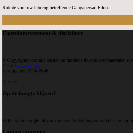
Ruimte voor uw inbreng betreffende Gangapersad Edoo.
Eigendom
statement & disclaimer
© Copyrights voor alle teksten en familiale illustratieve materialen rus
Zie ook
deze pagina
.
Last update: 2026-08-06
☆ ☆ ☆
Op de hoogte blijven?
Wilt u op de hoogte blijven van de ontwikkelingen rond de stamboo
Contact opnemen