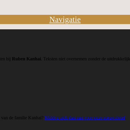
Navigatie
ten bij
Ruben Kanhai
. Teksten niet overnemen zonder de uitdrukkeli
m van de familie Kanhai?
Meldt u zich dan aan voor onze nieuwsbrief
.