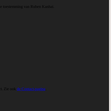
jke toestemming van Ruben Kanhai.
ct. Zie ook
de Contact-pagina
.