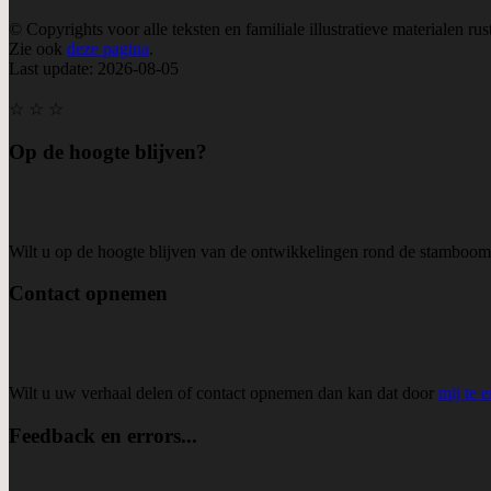
© Copyrights voor alle teksten en familiale illustratieve materialen rus
Zie ook
deze pagina
.
Last update: 2026-08-05
☆ ☆ ☆
Op de hoogte blijven?
Wilt u op de hoogte blijven van de ontwikkelingen rond de stamboo
Contact opnemen
Wilt u uw verhaal delen of contact opnemen dan kan dat door
mij te 
Feedback en errors...