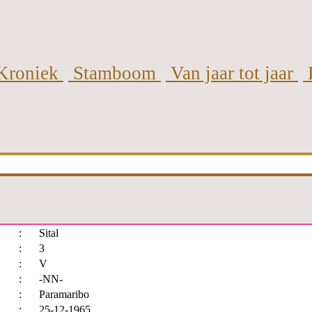
Kroniek
Stamboom
Van jaar tot jaar
:
Sital
:
3
:
V
:
-NN-
:
Paramaribo
:
25-12-1965