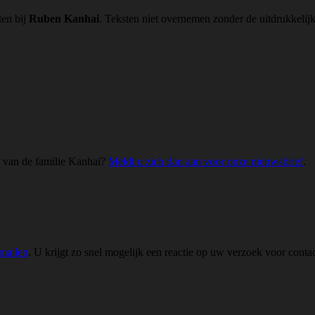
ten bij
Ruben Kanhai
. Teksten niet overnemen zonder de uitdrukkeli
m van de familie Kanhai?
Meldt u zich dan aan voor onze nieuwsbrief
.
emailen
. U krijgt zo snel mogelijk een reactie op uw verzoek voor conta