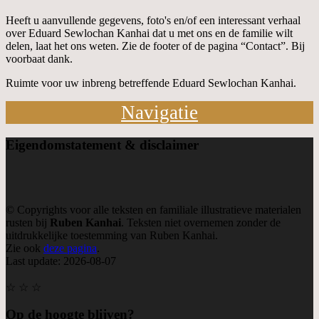
Heeft u aanvullende gegevens, foto's en/of een interessant verhaal
over Eduard Sewlochan Kanhai dat u met ons en de familie wilt
delen, laat het ons weten. Zie de footer of de pagina “Contact”. Bij
voorbaat dank.
Ruimte voor uw inbreng betreffende Eduard Sewlochan Kanhai.
Navigatie
Eigendom
statement & disclaimer
© Copyrights voor alle teksten en familiale illustratieve materialen
rusten bij
Ruben Kanhai
. Teksten niet overnemen zonder de
uitdrukkelijke toestemming van Ruben Kanhai.
Zie ook
deze pagina
.
Last update: 2026-08-07
☆ ☆ ☆
Op de hoogte blijven?