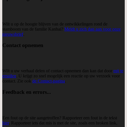
Wilt u op de hoogte blijven van de ontwikkelingen rond de
stamboom van de familie Kanhai?
Meldt u zich dan aan voor onze
nieuwsbrief
.
Contact opnemen
Wilt u uw verhaal delen of contact opnemen dan kan dat door
mij te
emailen
. U krijgt zo snel mogelijk een reactie op uw verzoek voor
contact. Zie ook
de Contact-pagina
.
Feedback en errors...
Een fout op de site aangetroffen? Rapporteer een fout in de tekst
hier
. Rapporteer iets dat mis is met de site, zoals een broken link,