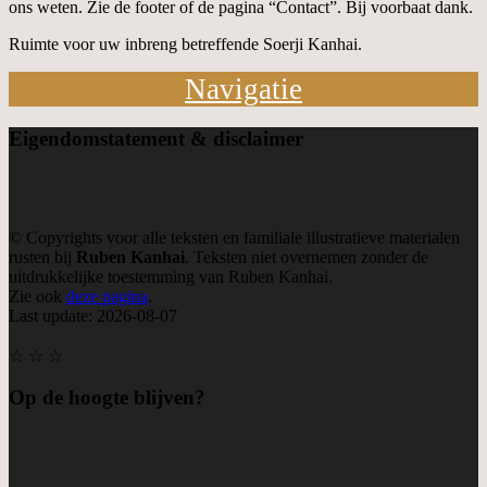
ons weten. Zie de footer of de pagina “Contact”. Bij voorbaat dank.
Ruimte voor uw inbreng betreffende Soerji Kanhai.
Navigatie
Eigendom
statement & disclaimer
© Copyrights voor alle teksten en familiale illustratieve materialen
rusten bij
Ruben Kanhai
. Teksten niet overnemen zonder de
uitdrukkelijke toestemming van Ruben Kanhai.
Zie ook
deze pagina
.
Last update: 2026-08-07
☆ ☆ ☆
Op de hoogte blijven?