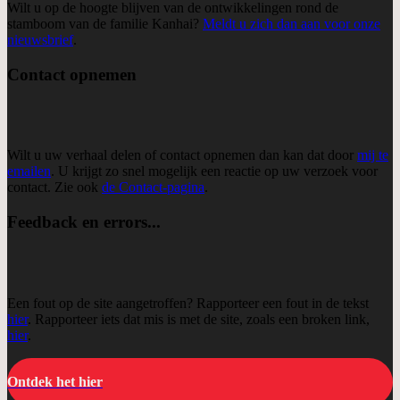
Wilt u op de hoogte blijven van de ontwikkelingen rond de
stamboom van de familie Kanhai?
Meldt u zich dan aan voor onze
nieuwsbrief
.
Contact opnemen
Wilt u uw verhaal delen of contact opnemen dan kan dat door
mij te
emailen
. U krijgt zo snel mogelijk een reactie op uw verzoek voor
contact. Zie ook
de Contact-pagina
.
Feedback en errors...
Een fout op de site aangetroffen? Rapporteer een fout in de tekst
hier
. Rapporteer iets dat mis is met de site, zoals een broken link,
hier
.
Ontdek het hier