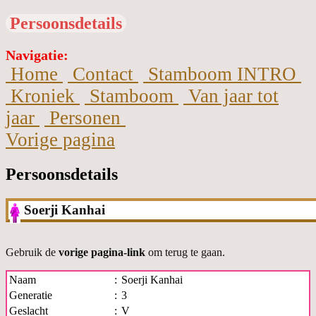
Persoonsdetails
Navigatie:
Home
Contact
Stamboom INTRO
Kroniek
Stamboom
Van jaar tot
jaar
Personen
Vorige pagina
Persoonsdetails
Soerji Kanhai
Gebruik de
vorige pagina-link
om terug te gaan.
Naam
:
Soerji Kanhai
Generatie
:
3
Geslacht
:
V