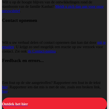
Wilt u op de hoogte blijven van de ontwikkelingen rond de
stamboom van de familie Kanhai?
Meldt u zich dan aan voor onze
nieuwsbrief
.
Contact opnemen
Wilt u uw verhaal delen of contact opnemen dan kan dat door
mij te
emailen
. U krijgt zo snel mogelijk een reactie op uw verzoek voor
contact. Zie ook
de Contact-pagina
.
Feedback en errors...
Een fout op de site aangetroffen? Rapporteer een fout in de tekst
hier
. Rapporteer iets dat mis is met de site, zoals een broken link,
hier
.
Ontdek het hier