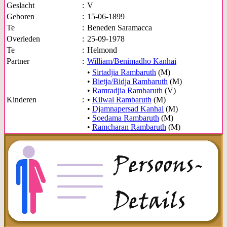
Geslacht
:
V
Geboren
:
15-06-1899
Te
:
Beneden Saramacca
Overleden
:
25-09-1978
Te
:
Helmond
Partner
:
William/Benimadho Kanhai
•
Sirtadjia Rambaruth
(M)
•
Bietja/Bidja Rambaruth
(M)
•
Ramradjia Rambaruth
(V)
Kinderen
:
•
Kilwal Rambaruth
(M)
•
Djamnapersad Kanhai
(M)
•
Soedama Rambaruth
(M)
•
Ramcharan Rambaruth
(M)