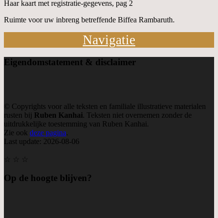
Haar kaart met registratie-gegevens, pag 2
Ruimte voor uw inbreng betreffende Biffea Rambaruth.
Navigatie
Eigendom
statement & disclaimer
© Copyrights voor alle teksten en familiale illustratieve materialen
rusten bij
Ruben Kanhai
. Teksten niet overnemen zonder de
uitdrukkelijke toestemming van Ruben Kanhai.
Zie ook
deze pagina
.
Last update: 2026-08-06
☆ ☆ ☆
Op de hoogte blijven?